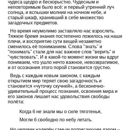
чудеса щедро и бескорыстно. Чудесным и
неповторимым было всё: и первый утренний луч
солнца, и вспышки молнии на ночном небе, и
старый шкаф, хранивший в себе множество
загадочных предметов.
Но время неумолимо заставляло нас взрослеть.
Тяжкое бремя знания постепенно ложилось на наши
плечи, и восприятие сути вещей незаметно
сменилось её пониманием. Слова "знать" и
"понимать" стали для нас важнее слов "верить" и
"чувствовать". И в какой-то момент жизни мы вдруг
понимаем, что ушло нечто важное, невозвратимое,
и от осознания этого порой становится грустно.
Ведь с каждым новым законом, с каждым
открытием мир теряет свою загадочность и
становится «чуточку скучней», а бесконечно-
удивительный процесс познания, освоения мира и
его законов лишает нас удовольствия свободы
полёта:
Когда б не знали мы о силе тяготенья,
Могли б свободно по небу летать.
Но человек наделён самым потрясающим даром –