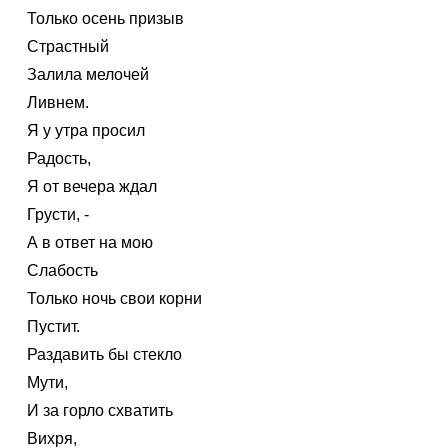
Только осень призыв
Страстный
Залила мелочей
Ливнем.
Я у утра просил
Радость,
Я от вечера ждал
Грусти, -
А в ответ на мою
Слабость
Только ночь свои корни
Пустит.
Раздавить бы стекло
Мути,
И за горло схватить
Вихря,