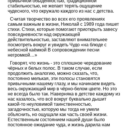
привычной обыденностью, традиционной
стабильностью, не желает терять ощущение
чудесного, что окружало каждого из нас с детства.
Считая творчество во всех его проявлениях
самым важным в жизни, Николай с 1989 года пишет
стихи. Стихи, которые помогают приоткрыть завесу
повседневности над окружающей
действительностью, заставляют внимательнее
посмотреть вокруг и увидеть Чудо «на блюде с
небесной каёмкой В сопровождении песни
негромкой…»
Говорят, что жизнь - это сплошное чередование
чёрных и белых полос. В таком случае, если
продолжить аналогию, можно сказать, что,
постоянно мелькая, эти полосы становятся
привычными нашему глазу, и мы начинаем видеть
весь окружающий мир в чёрно-белом цвете. Но это
не всегда было так. Наверняка в детстве каждому из
нас казалось, что всё вокруг буквально дышит
какой-то неуловимой таинственностью,
загадочностью, которую мы тогда не умели
объяснить, но ощущали как часть своей жизни.
Естественным состоянием нашей души было
постоянное ожидание чуда, и жизнь дарила нам