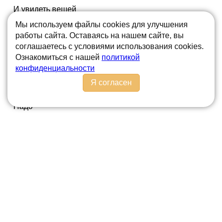
И увидеть вещей
Сути,
Мы используем файлы cookies для улучшения
работы сайта. Оставаясь на нашем сайте, вы
Чётких светотеней
соглашаетесь с условиями использования cookies.
Игры.
Ознакомиться с нашей
политикой
И взглянуть в этот мир
конфиденциальности
Гордо:
Я согласен
Пусть почувствует он:
Надо
Непременно стоять
Твёрдо,
Чтобы выдержать мощь
Взгляда.
Я пришёл в этот мир
Утром,
Я пришёл в этот мир
Тихо.