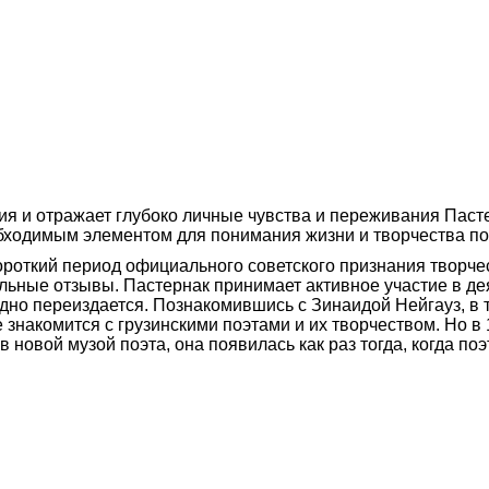
ия и отражает глубоко личные чувства и переживания Паст
бходимым элементом для понимания жизни и творчества по
короткий период официального советского признания творче
льные отзывы. Пастернак принимает активное участие в де
дно переиздается. Познакомившись с Зинаидой Нейгауз, в 
е знакомится с грузинскими поэтами и их творчеством. Но в
в новой музой поэта, она появилась как раз тогда, когда п