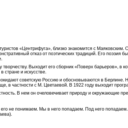
уристов «Центрифуга», близко знакомится с Маяковским. О
нстративный отказ от поэтических традиций. Его поэзия бы
.
у творчеству. Выходит его сборник «Поверх барьеров», в к
в стране и искусстве.
 покидают советскую Россию и обосновываются в Берлине. 
е, в частности с М. Цветаевой. В 1922 году выходит прогр
тность. В нем он очеловечивает природу и окружающие пред
его не понимаем. Мы в него попадаем. Под него попадаем
аева).