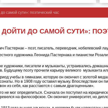
 до самой сути»: поэтический час
 ДОЙТИ ДО САМОЙ СУТИ»: ПО
 Пастернак – поэт, писатель, переводчик, нобелевский лау
естного художника Леонида Пастернака и пианистки Розали
е художники, писатели и музыканты, устраивались домашн
. Будущему поэту прочили карьеру великого музыканта ил
иод учебы в гимназии, которую он окончил с золотой медал
сонаты. Но в 1908 году оставил музыку. Впоследствии он п
 вон из себя, как расстаются с самым драгоценным».
о не мог определиться. Сначала он поступил на юридичес
ревелся на философское. Он окончил университет, но дипло
1913 года вышел альманах, в котором были напечатаны пя