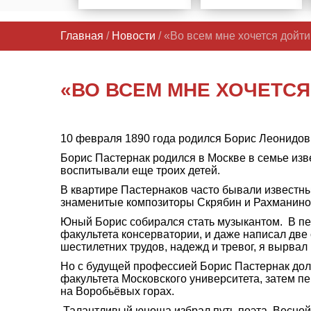
Главная
/
Новости
/ «Во всем мне хочется дойти
«ВО ВСЕМ МНЕ ХОЧЕТСЯ
10 февраля 1890 года родился Борис Леонидович
Борис Пастернак родился в Москве в семье изв
воспитывали еще троих детей.
В квартире Пастернаков часто бывали известны
знаменитые композиторы Скрябин и Рахманинов
Юный Борис собирался стать музыкантом. В пер
факультета консерватории, и даже написал две 
шестилетних трудов, надежд и тревог, я вырвал
Но с будущей профессией Борис Пастернак долг
факультета Московского университета, затем пе
на Воробьёвых горах.
Талантливый юноша избрал путь поэта. Весной 