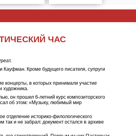
ЭТИЧЕСКИЙ ЧАС
реат.
и Кауфман. Кроме будущего писателя, супруги
ие концерты, в которых принимали участие
и художника.
ью, он прошел 6-летний курс композиторского
исал об этом: «Музыку, любимый мир
кое отделение историко-филологического
м так и не забрал: документ остался в архиве
ть его стихотворений. Первым из них Пастернак