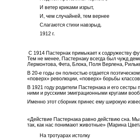
И ветер криками изрыт,
И, чем случайней, тем вернее
Слагаются стихи навзрыд.
1912 г.
С 1914 Пастернак примыкает к содружеству фут
Тем не менее, Пастернаку всегда был чужд демо
Лермонтова, Фета, Блока, Поля Верлена, Рильке
В 20-е годы он полностью отдается поэтическом
«поверх» революции, «поверх» борьбы классов 
В 1921 году родители Пастернака и его сестры
ними и русскими эмиграционными кругами вообщ
Именно этот сборник принес ему широкую извес
«Действие Пастернака равно действию сна. Мы 
так, как нас понимают животные» (Марина Цвет
На тротуарах истолку