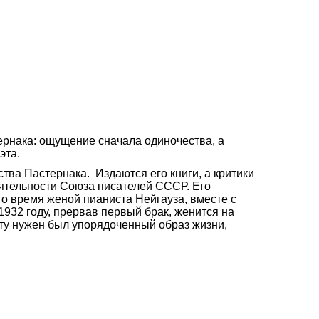
ернака: ощущение сначала одиночества, а
эта.
ства Пастернака. Издаются его книги, а критики
ятельности Союза писателей СССР. Его
то время женой пианиста Нейгауза, вместе с
 1932 году, прервав первый брак, женится на
оэту нужен был упорядоченный образ жизни,