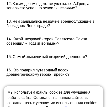
12. Каким делом в детстве увлекался А.Грин, а
теперь его успешно освоили незрячие?
13. Чем занимались незрячие военнослужащие в
блокадном Ленинграде?
14. Какой незрячий -герой Советского Союза
совершил «Подвиг во тьме»?
15. Самый знаменитый незрячий древности?
16. Кто подарил путеводный посох
древнегреческому герою Тиресию?
17. Где по мнению Г. Уэлса располагается «страна
слепых»?
Мы используем файлы cookies для улучшения
работы сайта. Оставаясь на нашем сайте, вы
соглашаетесь с условиями использования cookies.
18. Книги, где главным героем является слепой