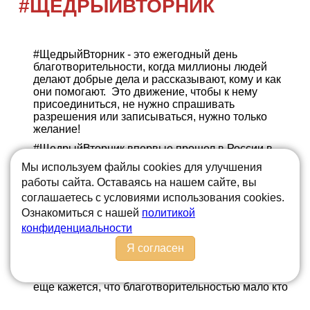
#ЩЕДРЫЙВТОРНИК
#ЩедрыйВторник - это ежегодный день
благотворительности, когда миллионы людей
делают добрые дела и рассказывают, кому и как
они помогают. Это движение, чтобы к нему
присоединиться, не нужно спрашивать
разрешения или записываться, нужно только
желание!
#ЩедрыйВторник впервые прошел в России в
2016 году. С тех пор в нем принимают участие
Мы используем файлы cookies для улучшения
тысячи самых разных партнеров.
работы сайта. Оставаясь на нашем сайте, вы
Девиз #ЩедрогоВторника: «Давайте делать
соглашаетесь с условиями использования cookies.
добрые дела вместе и вслух!»
Ознакомиться с нашей
политикой
Самое простое, что можно сделать — рассказать
конфиденциальности
в соцсетях, кому и как вы помогаете. Поделиться
Я согласен
историей о том, как вы стали волонтером, или о
подопечных фонда, в который вы переводите
пожертвования. Почему это важно? Людям все
еще кажется, что благотворительностью мало кто
занимается. А еще они думают, что их не поймут.