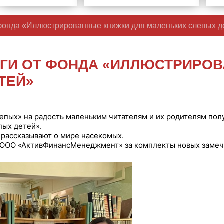
 фонда «Иллюстрированные книжки для маленьких слепых д
ГИ ОТ ФОНДА «ИЛЛЮСТРИРОВ
ТЕЙ»
епых» на радость маленьким читателям и их родителям полу
пых детей».
 рассказывают о мире насекомых.
 ООО «АктивФинансМенеджмент» за комплекты новых замеч