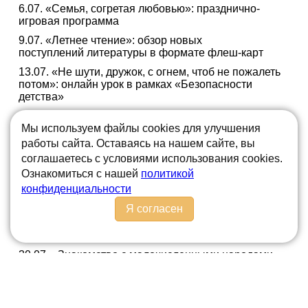
6.07. «Семья, согретая любовью»: празднично-
игровая программа
9.07. «Летнее чтение»: обзор новых
поступлений литературы в формате флеш-карт
13.07. «Не шути, дружок, с огнем, чтоб не пожалеть
потом»: онлайн урок в рамках «Безопасности
детства»
16.07. «Поговорим о здоровье»: цикл бесед
Мы используем файлы cookies для улучшения
20.07. «Экстремизм в современном обществе»:
работы сайта. Оставаясь на нашем сайте, вы
буклет в рамках мероприятий по профилактике
соглашаетесь с условиями использования cookies.
экстремизма
Ознакомиться с нашей
политикой
23.07. «Жила-была сказка»: день фольклора к 200-
конфиденциальности
летию А.Н. Афанасьева
Я согласен
27.07. «Безопасное лето. Осторожно, открытое
окно»: час полезных советов в рамках
«Безопасности детства»
30.07. «Знакомство с малочисленными народами
России»: познавательный альманах