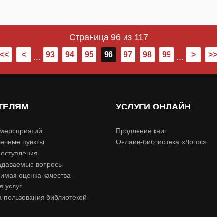
Страница 96 из 117
<<
<
93
94
95
96
97
98
99
>
>>
...
...
ТЕЛЯМ
УСЛУГИ ОНЛАЙН
мероприятий
Продление книг
ечные пункты
Онлайн-библиотека «Логос»
поступления
адаваемые вопросы
имая оценка качества
я услуг
 пользования библиотекой