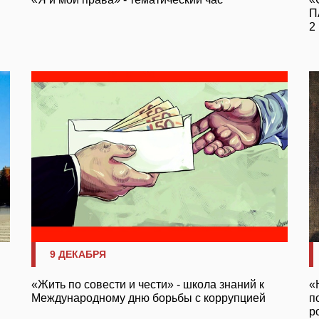
П
2
9 ДЕКАБРЯ
«Жить по совести и чести» - школа знаний к
«
Международному дню борьбы с коррупцией
п
р