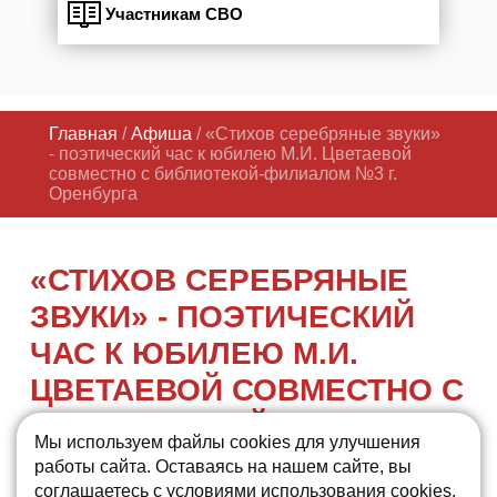
Участникам СВО
Главная
/
Афиша
/ «Стихов серебряные звуки»
- поэтический час к юбилею М.И. Цветаевой
совместно с библиотекой-филиалом №3 г.
Оренбурга
«СТИХОВ СЕРЕБРЯНЫЕ
ЗВУКИ» - ПОЭТИЧЕСКИЙ
ЧАС К ЮБИЛЕЮ М.И.
ЦВЕТАЕВОЙ СОВМЕСТНО С
БИБЛИОТЕКОЙ-ФИЛИАЛОМ
Мы используем файлы cookies для улучшения
№3 Г. ОРЕНБУРГА
работы сайта. Оставаясь на нашем сайте, вы
соглашаетесь с условиями использования cookies.