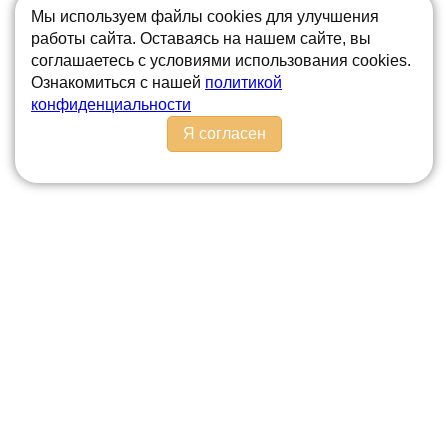
ПИСАТЕЛЯ-ПРОЗАИКА И
Мы используем файлы cookies для улучшения
ДРАМАТУРГА Д.Н. МАМИНА-
работы сайта. Оставаясь на нашем сайте, вы
соглашаетесь с условиями использования cookies.
СИБИРЯКА
Ознакомиться с нашей
политикой
конфиденциальности
Я согласен
В 12.00 в читальном зале библиотеки
О БИБЛИОТЕКЕ
Главная
Новости и события
Услуги
Документы
Конкурсы
Полезные ссылки