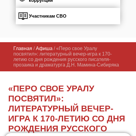
коррупции
Участникам СВО
Главная
/
Афиша
/ «Перо свое Уралу
посвятил»: литературный вечер-игра к 170-
летию со дня рождения русского писателя-
прозаика и драматурга Д.Н. Мамина-Сибиряка
«ПЕРО СВОЕ УРАЛУ
ПОСВЯТИЛ»:
ЛИТЕРАТУРНЫЙ ВЕЧЕР-
ИГРА К 170-ЛЕТИЮ СО ДНЯ
РОЖДЕНИЯ РУССКОГО