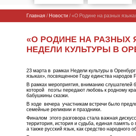
Главная
/
Новости
/ «О Родине на разных языка
«О РОДИНЕ НА РАЗНЫХ 
НЕДЕЛИ КУЛЬТУРЫ В О
23 марта в рамках Недели культуры в Оренбург
языках», посвященное Году единства народов Р
В рамках мероприятия, вниманию слушателей б
которой поэты передают любовь к родному краю
бабушкины сказки.
В ходе вечера участникам встречи было предло
семейные реликвии и праздники.
Финалом этого разговора стала важная дискусс
территория, история и судьба, единая память о
а также русский язык, как средство народного 