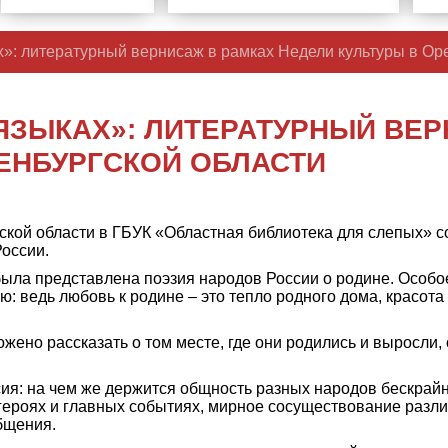
х»: литературный вернисаж в рамках Недели культуры в Ор
ЯЗЫКАХ»: ЛИТЕРАТУРНЫЙ ВЕР
РЕНБУРГСКОЙ ОБЛАСТИ
ской области в ГБУК «Областная библиотека для слепых» 
оссии.
ыла представлена поэзия народов России о родине. Особо
: ведь любовь к родине – это тепло родного дома, красот
жено рассказать о том месте, где они родились и выросли,
ия: на чем же держится общность разных народов бескрай
 героях и главных событиях, мирное сосуществование разли
общения.