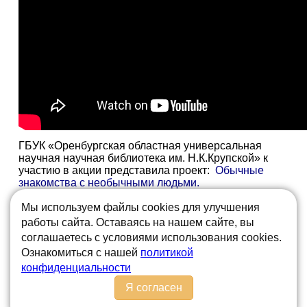
ГБУК «Оренбургская областная универсальная
научная научная библиотека им. Н.К.Крупской» к
участию в акции представила проект:
Обычные
знакомства с необычными людьми
.
В этот день также были подведены итоги конкурса
Мы используем файлы cookies для улучшения
на лучшую тактильную рукодельную книгу для
работы сайта. Оставаясь на нашем сайте, вы
детей с нарушениями зрения
«И станут зримыми
соглашаетесь с условиями использования cookies.
незримые миры
». Были представлены 4
конкурсные работы – тактильные книги, созданные
Ознакомиться с нашей
политикой
библиотекарями города Оренбурга и Асекеевского,
конфиденциальности
Оренбургского и Ташлинского районов нашей
Я согласен
области.