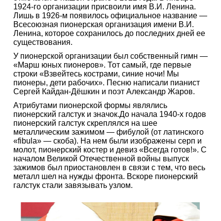
1924-го организации присвоили имя В.И. Ленина.
Лишь в 1926-м появилось официальное название —
Всесоюзная пионерская организация имени В.И.
Ленина, которое сохранилось до последних дней ее
существования.
У пионерской организации был собственный гимн —
«Марш юных пионеров». Тот самый, где первые
строки «Взвейтесь кострами, синие ночи! Мы
пионеры, дети рабочих». Песню написали пианист
Сергей Кайдан-Дёшкин и поэт Александр Жаров.
Атрибутами пионерской формы являлись
пионерский галстук и значок.До начала 1940-х годов
пионерский галстук скреплялся на шее
металлическим зажимом — фибулой (от латинского
«fibula» — скоба). На нем были изображены серп и
молот, пионерский костер и девиз «Всегда готов!». С
началом Великой Отечественной войны выпуск
зажимов был приостановлен в связи с тем, что весь
металл шел на нужды фронта. Вскоре пионерский
галстук стали завязывать узлом.