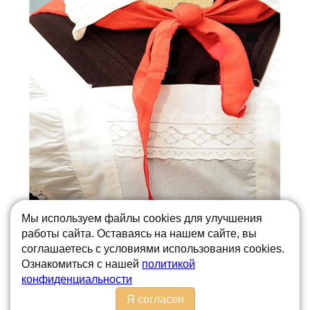
Мы используем файлы cookies для улучшения
работы сайта. Оставаясь на нашем сайте, вы
Пионерская организация просуществовала 69 лет. В
1991 году с распадом СССР закончил
соглашаетесь с условиями использования cookies.
существование ВЛКСМ, которому принадлежало
Ознакомиться с нашей
политикой
управление пионерией.
конфиденциальности
После роспуска Всесоюзной пионерской
Я согласен
организации имени В. И. Ленина День пионерии